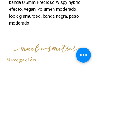
banda 0,5mm Precioso wispy hybrid
efecto, vegan, volumen moderado,
look glamuroso, banda negra, peso
moderado.
Navegación
Inicio
Colecciones
Aprender
Nosotros
Enlaces útiles
Blogs
Política de Privacidad
Política de Cookies
Términos y Condiciones